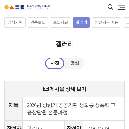
본문
검색
바로가기
바로
서브컨텐츠
공지사항
언론보도
보도자료
갤러리
양성평등 이슈
갤러리
사진
영상
게시물 상세 보기
제목
2026년 상반기 공공기관 성희롱.성폭력 고
충상담원 전문과정
작성자
관리자
작성일
2026-05-19