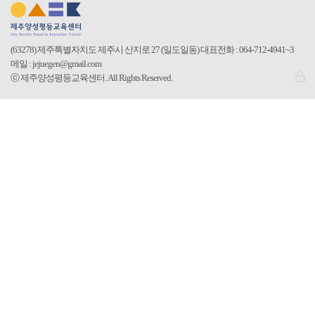
(63278) 제주특별자치도 제주시 산지로 27 (일도일동)
대표전화 : 064-712-4941~3
메일 : jejuegen@gmail.com
로
ⓒ 제주양성평등교육센터. All Rights Reserved.