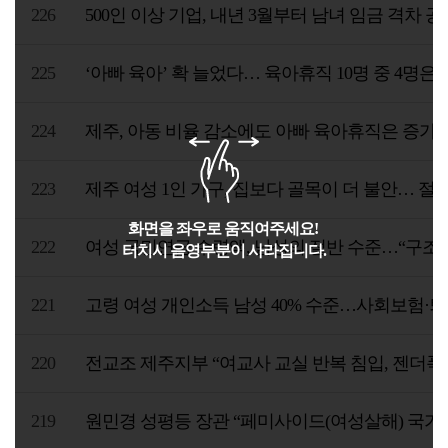
226
500인 이상 기업, 내년 3월부터 남녀 임금 격차 
225
‘아빠 육아’ 확 늘었다… 육아휴직 10명 중 4명은
224
제주, 아동 비율 감소에도 아빠 육아휴직은 증가
223
제주 여성 1인 가구, 집보다 골목이 더 불안… 절반
222
여성 국민연금 수령액, 남성의 절반 수준…“구조적
221
고령 여성 개인소득 남성 40% 수준…사회보험·
220
전교조 제주지부 “여교사 교실 반복 침입, 젠더폭
219
원민경 성평등 장관 “페미사이드(여성살해) 국가