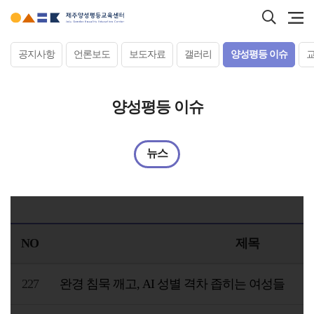
본문
검색
바로가기
바로
서브컨텐츠
공지사항
언론보도
보도자료
갤러리
양성평등 이슈
양성평등 이슈
뉴스
NO
제목
227
완경 침묵 깨고, AI 성별 격차 좁히는 여성들