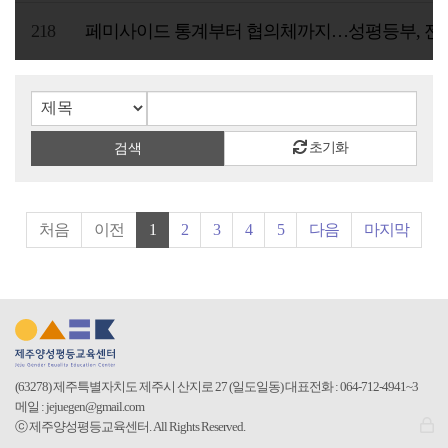
218
페미사이드 통계부터 협의체까지…성평등부, 젠
검색입력칸
검색버튼
초기화
검색
처음
이전
1
2
3
4
5
다음
마지막
(63278) 제주특별자치도 제주시 산지로 27 (일도일동)
대표전화 : 064-712-4941~3
메일 : jejuegen@gmail.com
로
ⓒ 제주양성평등교육센터. All Rights Reserved.